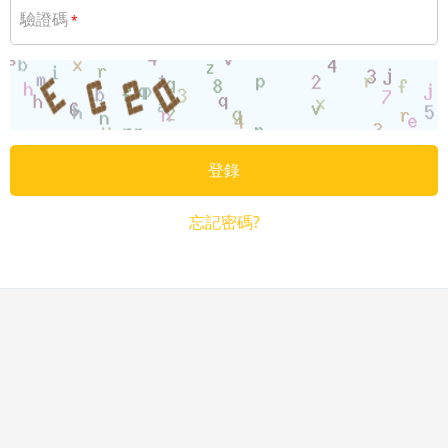
驗證碼
*
登錄
忘記密碼?