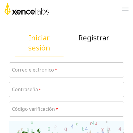
Iniciar
Registrar
sesión
Correo electrónico
*
Contraseña
*
Código verificación
*