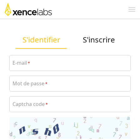
S'identifier
S'inscrire
E-mail
*
Mot de passe
*
Captcha code
*