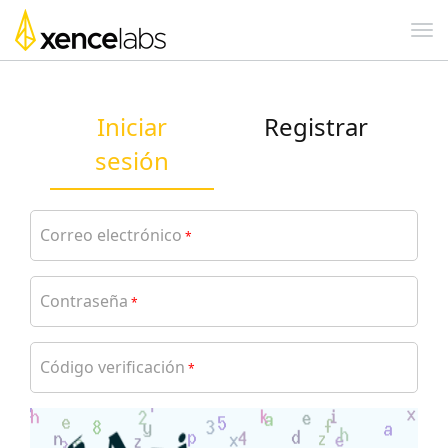
Iniciar
Registrar
sesión
Correo electrónico
*
Contraseña
*
Código verificación
*